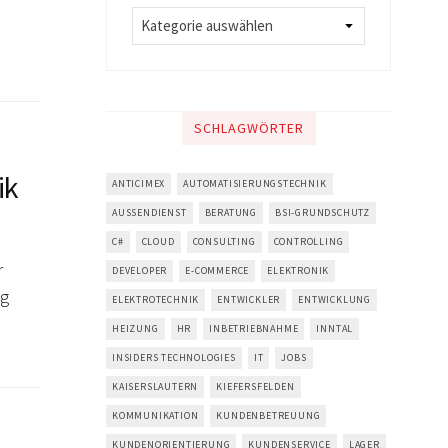
SCHLAGWÖRTER
ik
ANTICIMEX
AUTOMATISIERUNGSTECHNIK
AUSSENDIENST
BERATUNG
BSI-GRUNDSCHUTZ
C#
CLOUD
CONSULTING
CONTROLLING
r
DEVELOPER
E-COMMERCE
ELEKTRONIK
ng
ELEKTROTECHNIK
ENTWICKLER
ENTWICKLUNG
HEIZUNG
HR
INBETRIEBNAHME
INNTAL
INSIDERS TECHNOLOGIES
IT
JOBS
KAISERSLAUTERN
KIEFERSFELDEN
KOMMUNIKATION
KUNDENBETREUUNG
KUNDENORIENTIERUNG
KUNDENSERVICE
LAGER